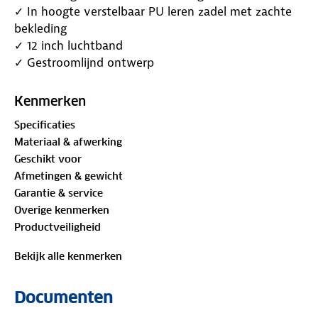
✓ In hoogte verstelbaar PU leren zadel met zachte
bekleding
✓ 12 inch luchtband
✓ Gestroomlijnd ontwerp
✓ Volledig gesloten kettingkast voor veiligheid
Kenmerken
3-in-1 fiets
Specificaties
Voor kinderen die nog niet klaar zijn om te trappen,
Materiaal & afwerking
kan het gebruikt worden als een loopfiets. Wanneer
Geschikt voor
ze ouden worden, kan deze fiets makkelijk worden
Afmetingen & gewicht
omgetoverd tot fiets met zijwieltjes en zelfs als
Garantie & service
gewone fiets!
Overige kenmerken
Productveiligheid
Extra grote zijwielen
De grote zijwielen maken het makkelijker om over
Bekijk alle kenmerken
eventuele obstakels heen te rijden.
Documenten
Verstelbaar
Het zadel en het stuur kunnen makkelijk worden