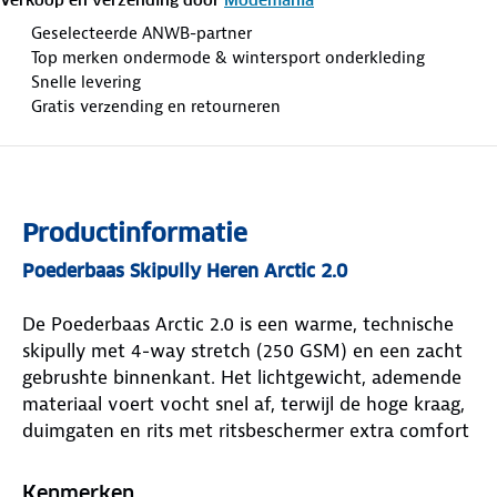
Geselecteerde ANWB-partner
Top merken ondermode & wintersport onderkleding
Snelle levering
Gratis verzending en retourneren
Productinformatie
Poederbaas Skipully Heren Arctic 2.0
De Poederbaas Arctic 2.0 is een warme, technische
skipully met 4-way stretch (250 GSM) en een zacht
gebrushte binnenkant. Het lichtgewicht, ademende
materiaal voert vocht snel af, terwijl de hoge kraag,
duimgaten en rits met ritsbeschermer extra comfort
bieden. De anti-odor coffeetreatment houdt hem
langer fris. Regular fit met sportieve look.
Kenmerken