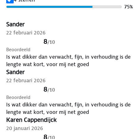
Met duimgaten
75
%
Rits met ritsbeschermer (prikt niet)
Sander
22 februari 2026
Hoge kraag
8
/
10
Anti-odor coffeetreatment
Beoordeeld
Is wat dikker dan verwacht, fijn, in verhouding is de
lengte wat kort, voor mij net goed
Gebrushte binnenkant (extra zacht op de huid)
Sander
Regular fit
22 februari 2026
8
/
10
Verkrijgbaar in verschillende kleuren
Beoordeeld
Is wat dikker dan verwacht, fijn, in verhouding is de
lengte wat kort, voor mij net goed
Karen Cappendijck
20 januari 2026
8
/
10