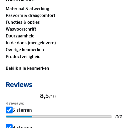
Verkrijgbaar in verschillende kleuren.
Materiaal & afwerking
Pasvorm & draagcomfort
Functies & opties
Eigenschappen van Poederbaas Skipully Heren
Wasvoorschrift
Arctic 2.0
Duurzaamheid
In de doos (meegeleverd)
Overige kenmerken
Merk:
Poederbaas
Productveiligheid
Model:
Skipully heren met lange mouwen
Bekijk alle kenmerken
Maten:
S t/m XXL
Reviews
Materiaal:
88% polyester, 12% elastaan
8,5
/
10
4 reviews
4-way stretch stof (250 GSM extra warm)
5 sterren
25
%
Lichtgewicht en ademend
4 sterren