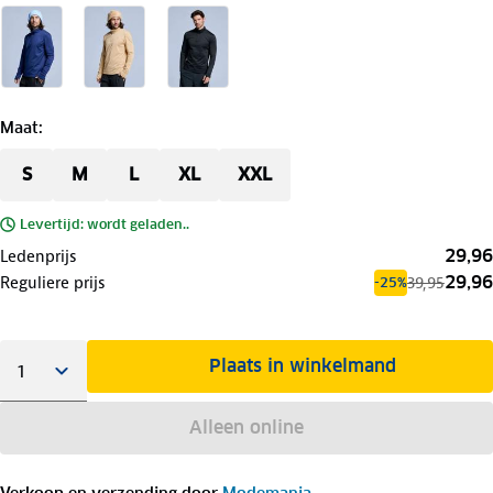
Maat
:
S
M
L
XL
XXL
Levertijd: wordt geladen..
29,96
Ledenprijs
29,96
Reguliere prijs
39,95
-25%
Plaats in winkelmand
Alleen online
Verkoop en verzending door
Modemania