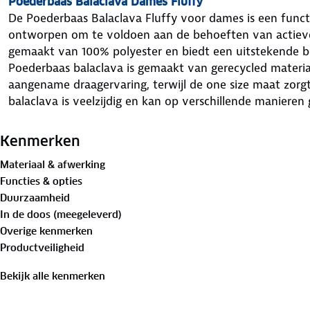
Poederbaas Balaclava Dames Fluffy
De Poederbaas Balaclava Fluffy voor dames is een funct
ontworpen om te voldoen aan de behoeften van actieve 
gemaakt van 100% polyester en biedt een uitstekende 
Poederbaas balaclava is gemaakt van gerecycled materia
aangename draagervaring, terwijl de one size maat zorg
balaclava is veelzijdig en kan op verschillende maniere
activiteiten zoals skiën, snowboarden, of andere outdoo
Eigenschappen van Poederbaas Balaclava Dames Fluff
Kenmerken
Merk
: Poederbaas
Materiaal & afwerking
Model
: Balaclava Fluffy
Functies & opties
Materiaal
: 100% Polyester
Duurzaamheid
Maat
: One size
In de doos (meegeleverd)
Super zachte stof voor meer draagcomfort
Overige kenmerken
Gemaakt van gerecycleerde materialen
Productveiligheid
Multifunctioneel
Bekijk alle kenmerken