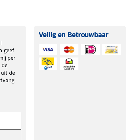
Veilig en Betrouwbaar
l
n geef
ij per
 de
 uit de
ntvang