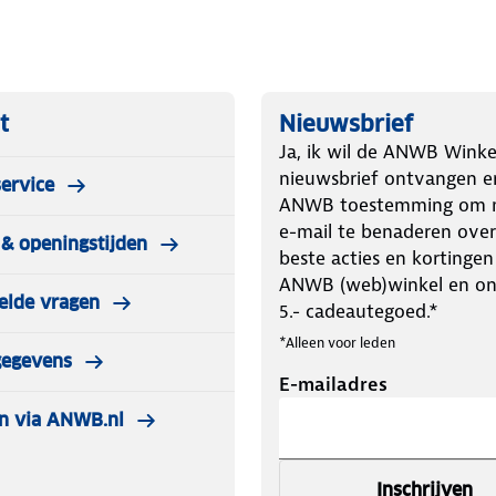
t
Nieuwsbrief
Ja, ik wil de ANWB Winke
nieuwsbrief ontvangen e
ervice
ANWB toestemming om m
e-mail te benaderen over
& openingstijden
beste acties en kortingen
ANWB (web)winkel en o
elde vragen
5.- cadeautegoed.*
*Alleen voor leden
gegevens
E-mailadres
n via ANWB.nl
Inschrijven