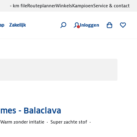
- km file
Routeplanner
Winkels
Kampioen
Service & contact
Inloggen
ap
Zakelijk
ames - Balaclava
Warm zonder irritatie
Super zachte stof