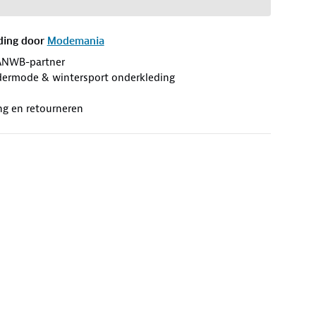
ding door
Modemania
ANWB-partner
ermode & wintersport onderkleding
ng en retourneren