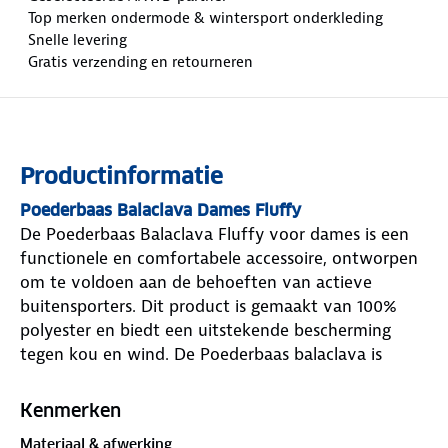
Top merken ondermode & wintersport onderkleding
Snelle levering
Gratis verzending en retourneren
Productinformatie
Poederbaas Balaclava Dames Fluffy
De Poederbaas Balaclava Fluffy voor dames is een
functionele en comfortabele accessoire, ontworpen
om te voldoen aan de behoeften van actieve
buitensporters. Dit product is gemaakt van 100%
polyester en biedt een uitstekende bescherming
tegen kou en wind. De Poederbaas balaclava is
gemaakt van gerecycled materiaal. De zachte stof
zorgt voor een aangename draagervaring, terwijl de
Kenmerken
one size maat zorgt voor een universale pasvorm.
Materiaal & afwerking