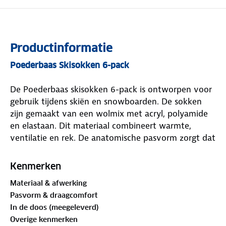
Productinformatie
Poederbaas Skisokken 6-pack
De Poederbaas skisokken 6-pack is ontworpen voor
gebruik tijdens skiën en snowboarden. De sokken
zijn gemaakt van een wolmix met acryl, polyamide
en elastaan. Dit materiaal combineert warmte,
ventilatie en rek. De anatomische pasvorm zorgt dat
de sokken goed aansluiten op de voet en op hun
plaats blijven zonder af te zakken.
Kenmerken
Materiaal & afwerking
Pasvorm & draagcomfort
De Poederbaas skisokken zijn verkrijgbaar in
In de doos (meegeleverd)
meerdere maten en kleuren. De skisokken zijn
Overige kenmerken
bedoeld voor gebruik op de piste en in koude