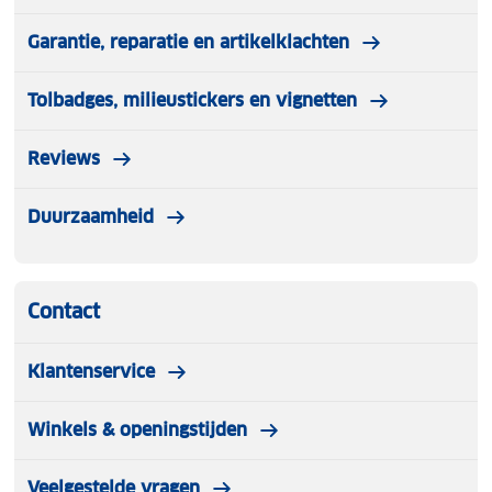
Geslacht
: Unisex
Garantie, reparatie en artikelklachten
Warme wolmix
Tolbadges, milieustickers en vignetten
Opvallend design
Reviews
Comfortabel
Duurzaamheid
Anatomische pasvorm
Contact
Klantenservice
Winkels & openingstijden
Veelgestelde vragen