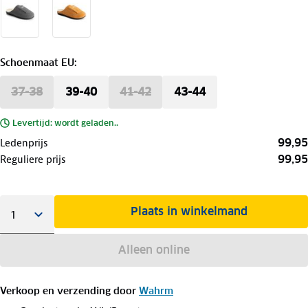
Schoenmaat EU
:
37-38
39-40
41-42
43-44
Levertijd: wordt geladen..
99,95
Ledenprijs
99,95
Reguliere prijs
Plaats in winkelmand
Alleen online
Verkoop en verzending door
Wahrm