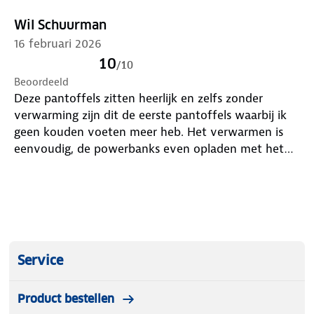
Wil Schuurman
Inclusief oplaadbare powerbank
16 februari 2026
10
Zachte binnenvoering en antislip zool
/
10
Beoordeeld
Perfect voor elk moment van de dag
Deze pantoffels zitten heerlijk en zelfs zonder
verwarming zijn dit de eerste pantoffels waarbij ik
geen kouden voeten meer heb. Het verwarmen is
De verwarmde sloffen van Wahrm:
stijlvol,
eenvoudig, de powerbanks even opladen met het
comfortabel en altijd warm. Ervaar het verschil!
bijgeleverde kabeltje en in de zakjes bovenop de
pantoffel zit een aansluiting die je in de powerbank
moet stoppen. Zo wordt de pantoffel boven en
onder verwarmd.
Service
Product bestellen