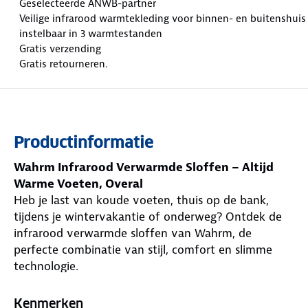
Geselecteerde ANWB-partner
Veilige infrarood warmtekleding voor binnen- en buitenshuis
instelbaar in 3 warmtestanden
Gratis verzending
Gratis retourneren.
Productinformatie
Wahrm Infrarood Verwarmde Sloffen – Altijd
Warme Voeten, Overal
Heb je last van koude voeten, thuis op de bank,
tijdens je wintervakantie of onderweg? Ontdek de
infrarood verwarmde sloffen van Wahrm, de
perfecte combinatie van stijl, comfort en slimme
technologie.
Met drie instelbare warmtestanden pas je de
Kenmerken