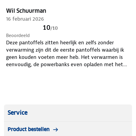
Wil Schuurman
Inclusief oplaadbare powerbank
16 februari 2026
10
Zachte binnenvoering en antislip zool
/
10
Beoordeeld
Perfect voor elk moment van de dag
Deze pantoffels zitten heerlijk en zelfs zonder
verwarming zijn dit de eerste pantoffels waarbij ik
geen kouden voeten meer heb. Het verwarmen is
De verwarmde sloffen van Wahrm:
stijlvol,
eenvoudig, de powerbanks even opladen met het
comfortabel en altijd warm. Ervaar het verschil!
bijgeleverde kabeltje en in de zakjes bovenop de
pantoffel zit een aansluiting die je in de powerbank
moet stoppen. Zo wordt de pantoffel boven en
onder verwarmd.
Service
Product bestellen