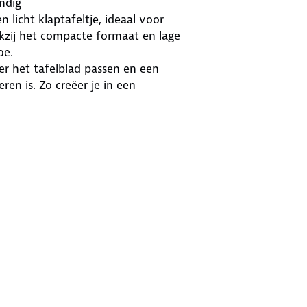
ndig
n licht klaptafeltje, ideaal voor
nkzij het compacte formaat en lage
oe.
er het tafelblad passen en een
ren is. Zo creëer je in een
 voor stabiliteit en betrouwbaarheid
 is daardoor een ideale keuze voor
vinden.