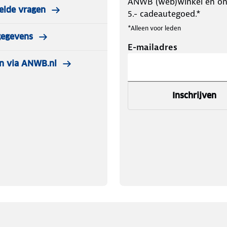
ANWB (web)winkel en o
elde vragen
5.- cadeautegoed.*
*Alleen voor leden
gegevens
E-mailadres
n via ANWB.nl
Inschrijven