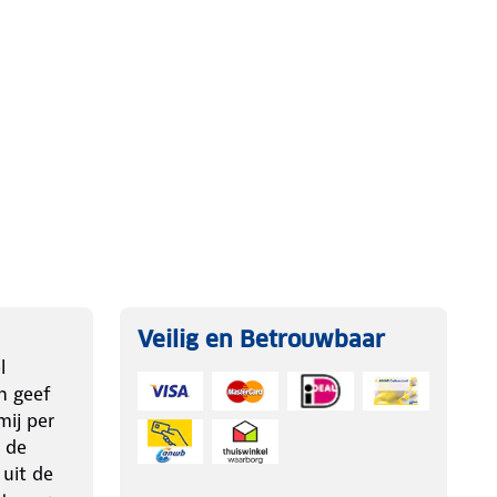
Veilig en Betrouwbaar
l
n geef
ij per
 de
 uit de