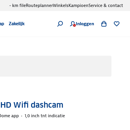
- km file
Routeplanner
Winkels
Kampioen
Service & contact
Inloggen
ap
Zakelijk
 HD Wifi dashcam
Dome app
1,0 inch tnt indicatie