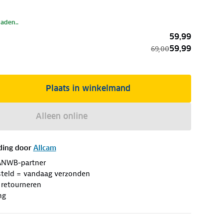
laden..
59,99
59,99
69,00
Plaats in winkelmand
Alleen online
ding door
Allcam
ANWB-partner
steld = vandaag verzonden
 retourneren
ng