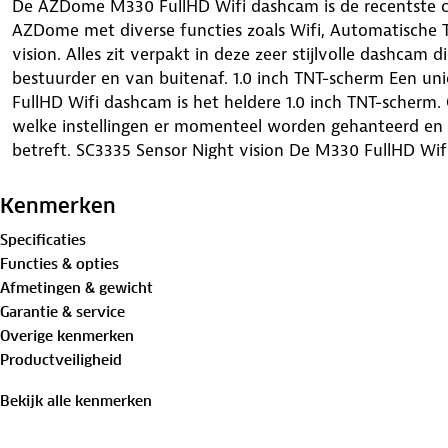
De AZDome M330 FullHD Wifi dashcam is de recentste c
AZDome met diverse functies zoals Wifi, Automatische 
vision. Alles zit verpakt in deze zeer stijlvolle dashcam 
bestuurder en van buitenaf. 1.0 inch TNT-scherm Een u
FullHD Wifi dashcam is het heldere 1.0 inch TNT-scher
welke instellingen er momenteel worden gehanteerd en
betreft. SC3335 Sensor Night vision De M330 FullHD Wif
hoogwaardige FullHD 1920x1080p en levert met name in 
SC3335 sensor in deze dashcam garandeert kraakheldere v
Kenmerken
Wifi De M330 FullHD Wifi dashcam is uitgerust met 2.4 
Specificaties
deze dashcam is uitgerust met Wifi kunnen alle beelde
Functies & opties
smartphone. De Wifi heeft een bereik van zo’n 10 mete
Afmetingen & gewicht
voor iOS (Apple) en Android telefoons en tablets. Via 
Garantie & service
bekeken en gedownload zodat de SD kaart niet meer uit
Overige kenmerken
worden. Automatische Time Lapse parkeerstand Deze d
Productveiligheid
automatische Time Lapse parkeerstand functie om de aut
staat. In deze Time Lapse modus neemt de camera elke s
Bekijk alle kenmerken
als video afgespeeld. Dit heeft een kenmerkend karakter
Door de Time Lapse modus nemen de video's niet teveel