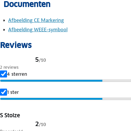
Documenten
een zeer lange tijd worden opgenomen zonder dat de SD
de Continue voeding schakelt de parkeerstand automati
auto wordt uitgeschakeld en begint de normale opname 
Afbeelding CE Markering
Afbeelding WEEE-symbool
Reviews
5
/
10
2 reviews
4 sterren
1 ster
S Stolze
2
/
10