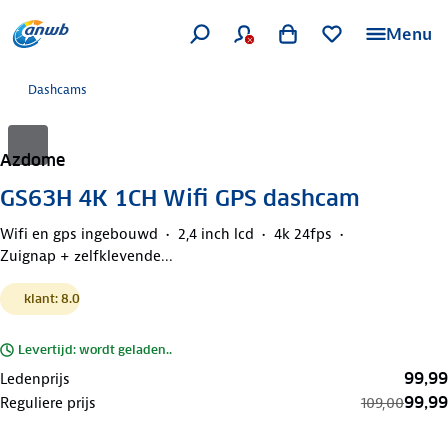
Menu
Dashcams
Azdome
GS63H 4K 1CH Wifi GPS dashcam
Wifi en gps ingebouwd
2,4 inch lcd
4k 24fps
Zuignap + zelfklevende...
klant: 8.0
Levertijd: wordt geladen..
99,99
Ledenprijs
99,99
Reguliere prijs
109,00