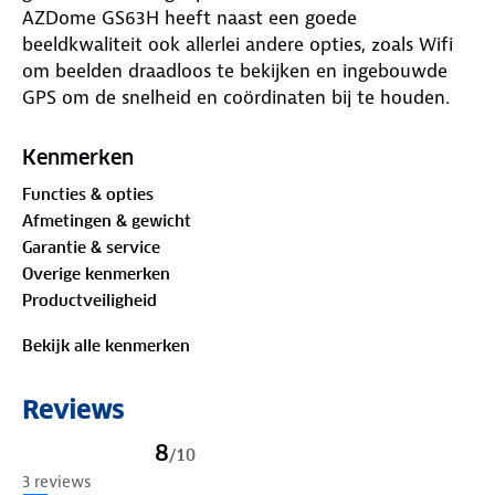
AZDome GS63H heeft naast een goede
beeldkwaliteit ook allerlei andere opties, zoals Wifi
om beelden draadloos te bekijken en ingebouwde
GPS om de snelheid en coördinaten bij te houden.
4K resolutie
Kenmerken
De AZDome GS63H is uitgerust met de laatste
Functies & opties
Novatek 96660 chip. In combinatie met de OV4689
Afmetingen & gewicht
4.0MP sensor filmt de camera in haarscherpe 4K
Garantie & service
(3840p*2160p) met 24fps, uniek voor dashcams.
Overige kenmerken
Deze chip staat bekend om zijn betrouwbaarheid en
Productveiligheid
uitstekende beeldkwaliteit, ook in het donker. De
HDR technologie staat garant voor een perfecte
Bekijk alle kenmerken
beeldkwaliteit bij alle weersomstandigheden. Tevens
kunnen met de dashcam foto's in 12M pixels worden
Reviews
gemaakt.
8
/
10
Zuignap en zelfklevende houder
3 reviews
De AZDome GS63H wordt met zelfklevende én