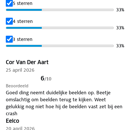
5 sterren
zuignap houder geleverd zodat het monteren super
33
%
eenvoudig is. Met de zuignap houder haal je de
camera heel eenvoudig van de ruit. De zelfklevende
4 sterren
houder is iets steviger maar zit permanent op de
33
%
ruit bevestigd.
3 sterren
33
%
Wifi compatibiliteit
Doordat de AZDome GS63H is uitgerust met wifi
Cor Van Der Aart
kunnen alle beelden eenvoudig worden bekeken via
de smartphone. De Wifi heeft een bereik van zo’n
25 april 2026
10 meter. De AZDome App is beschikbaar voor iOS
6
/
10
en Android telefoons en tablets. Via de app kunnen
Beoordeeld
de beelden worden bekeken.
Goed ding neemt duidelijke beelden op. Beetje
omslachtig om beelden terug te kijken. Weet
gelukkig nog niet hoe hij de beelden vast zet bij een
crash
Eelco
20 april 2026