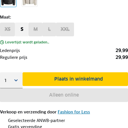
Maat
:
XS
S
M
L
XXL
Levertijd: wordt geladen..
29,99
Ledenprijs
29,99
Reguliere prijs
Plaats in winkelmand
Alleen online
Verkoop en verzending door
Fashion for Less
Geselecteerde ANWB-partner
Gratis verzending