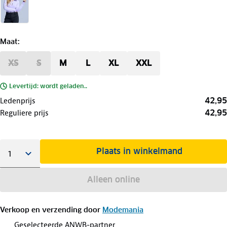
Maat
:
XS
S
M
L
XL
XXL
Levertijd: wordt geladen..
42,95
Ledenprijs
42,95
Reguliere prijs
Plaats in winkelmand
Alleen online
Verkoop en verzending door
Modemania
Geselecteerde ANWB-partner