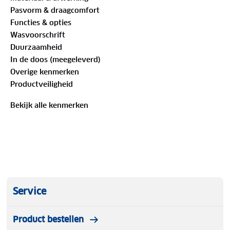
Pasvorm & draagcomfort
Functies & opties
Wasvoorschrift
Eigenschappen van Poederbaas Midlayer Pully
Dames Four Seasons Lightweight 2.0
Duurzaamheid
In de doos (meegeleverd)
Overige kenmerken
Merk:
Poederbaas
Productveiligheid
Bekijk alle kenmerken
Model:
Midlayer pully dames Four Seasons
Maten:
XS t/m XXL
Materiaal:
88% polyester, 12% elastaan
Perfecte basislaag voor al je outdoor avonturen!
Service
4-way stretch stof (180 GSM)
Product bestellen