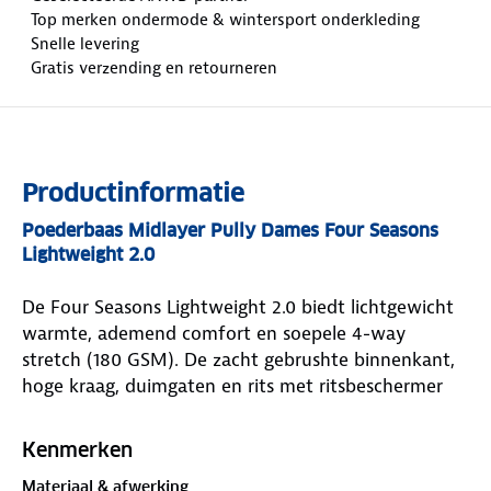
Top merken ondermode & wintersport onderkleding
Snelle levering
Gratis verzending en retourneren
Productinformatie
Poederbaas Midlayer Pully Dames Four Seasons
Lightweight 2.0
De Four Seasons Lightweight 2.0 biedt lichtgewicht
warmte, ademend comfort en soepele 4-way
stretch (180 GSM). De zacht gebrushte binnenkant,
hoge kraag, duimgaten en rits met ritsbeschermer
zorgen voor extra draaggemak. De anti-odor
coffeetreatment houdt de pully langer fris. Regular
Kenmerken
fit, ideaal als basislaag of midlayer. Verkrijgbaar in
Materiaal & afwerking
verschillende kleuren.