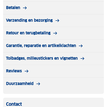
Lichtgewicht en ademend
Betalen
Gebrushte binnenkant (extra zacht op de huid)
Verzending en bezorging
Anti-odor coffeetreatment
Retour en terugbetaling
Hoge kraag
Garantie, reparatie en artikelklachten
Met duimgaten
Rits met ritsbeschermer (prikt niet)
Tolbadges, milieustickers en vignetten
Regular fit
Reviews
Verkrijgbaar in verschillende kleuren
Duurzaamheid
Contact