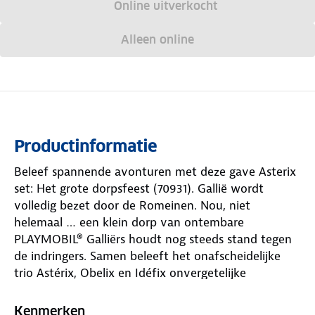
Online uitverkocht
Alleen online
Productinformatie
Beleef spannende avonturen met deze gave Asterix
set: Het grote dorpsfeest (70931). Gallië wordt
volledig bezet door de Romeinen. Nou, niet
helemaal … een klein dorp van ontembare
PLAYMOBIL® Galliërs houdt nog steeds stand tegen
de indringers. Samen beleeft het onafscheidelijke
trio Astérix, Obelix en Idéfix onvergetelijke
avonturen die de dappere Galliërs vaak naar verre
landen brengen. Na elke reis keren ze terug naar hun
Kenmerken