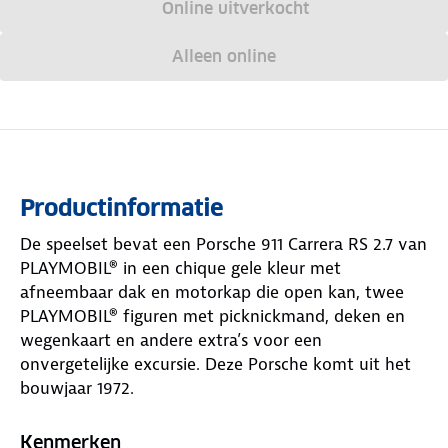
Online uitverkocht
Alleen online
Productinformatie
De speelset bevat een Porsche 911 Carrera RS 2.7 van
PLAYMOBIL® in een chique gele kleur met
afneembaar dak en motorkap die open kan, twee
PLAYMOBIL® figuren met picknickmand, deken en
wegenkaart en andere extra’s voor een
onvergetelijke excursie. Deze Porsche komt uit het
bouwjaar 1972.
Met de Porsche 911 Carrera RS 2.7 (bouwjaar 1972) is
Kenmerken