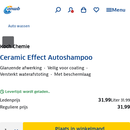
Menu
Auto wassen
Koch Chemie
Ceramic Effect Autoshampoo
Glanzende afwerking
Veilig voor coating
Versterkt waterafstoting
Met beschermlaag
Levertijd: wordt geladen..
31,99
Ledenprijs
Liter
31.99
31,99
Reguliere prijs
Plaats in winkelmand