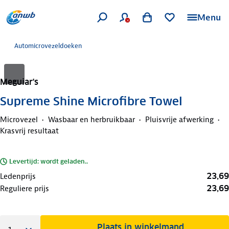
Menu
Automicrovezeldoeken
Meguiar's
Supreme Shine Microfibre Towel
Microvezel
Wasbaar en herbruikbaar
Pluisvrije afwerking
Krasvrij resultaat
Levertijd: wordt geladen..
23,69
Ledenprijs
23,69
Reguliere prijs
Plaats in winkelmand