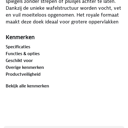
spiegels zonder strepen of pluisjes achter te laten.
Dankzij de unieke wafelstructuur worden vocht, vet
en vuil moeiteloos opgenomen. Het royale formaat
maakt deze doek ideaal voor grotere oppervlakken
zoals voorruiten en panoramadaken. Herbruikbaar,
machinewasbaar en geschikt voor alle gebruik.
Kenmerken
Specificaties
Functies & opties
Geschikt voor
Overige kenmerken
Productveiligheid
Bekijk alle kenmerken