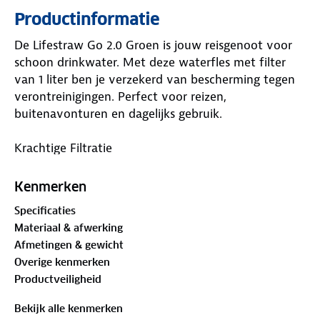
Productinformatie
De Lifestraw Go 2.0 Groen is jouw reisgenoot voor
schoon drinkwater. Met deze waterfles met filter
van 1 liter ben je verzekerd van bescherming tegen
verontreinigingen. Perfect voor reizen,
buitenavonturen en dagelijks gebruik.
Krachtige Filtratie
De Lifestraw Go 2.0 Groen Waterfles met Filter - 1L
Kenmerken
heeft een geavanceerde membraanmicrofilter die
Specificaties
beschermt tegen bacteriën, parasieten,
Materiaal & afwerking
microplastics, zand, vuil en troebelheid. Drink met
Afmetingen & gewicht
vertrouwen, zelfs bij luchthavenbadkamers, kranen
Overige kenmerken
in het buitenland of benzinestations.
Productveiligheid
Verbeterde Smaak
Bekijk alle kenmerken