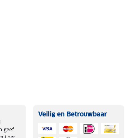
Veilig en Betrouwbaar
l
n geef
ij per