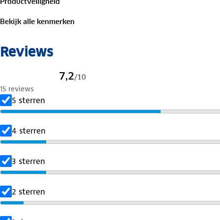
Productveiligheid
Inhoud
: Balaclava Dames
Bekijk alle kenmerken
Maat
: One size
Reviews
TOG waarde 1.9
7,2
/
10
15 reviews
5 sterren
4 sterren
3 sterren
2 sterren