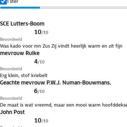
1 ster
SCE Lutters-Boom
10
/
10
Beoordeeld
Was kado voor mn Zus Zij vindt heerlijk warm en zit fijn
mevrouw Rulke
4
/
10
Beoordeeld
Erg klein, stof kriebelt
Geachte mevrouw P.W.J. Numan-Bouwmans,
6
/
10
Beoordeeld
De maat is wat vreemd, maar een mooi warm hoofddeksel 
John Post
10
/
10