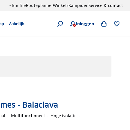
- km file
Routeplanner
Winkels
Kampioen
Service & contact
Inloggen
ap
Zakelijk
mes - Balaclava
aal
Multifunctioneel
Hoge isolatie