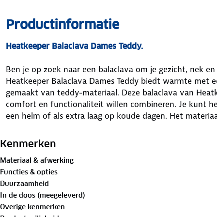
Productinformatie
Heatkeeper Balaclava Dames Teddy.
Ben je op zoek naar een balaclava om je gezicht, nek 
Heatkeeper Balaclava Dames Teddy biedt warmte met e
gemaakt van teddy-materiaal. Deze balaclava van Heatk
comfort en functionaliteit willen combineren. Je kunt h
een helm of als extra laag op koude dagen. Het materiaa
gewicht en ademend, zodat je warm blijft zonder te zwe
Kenmerken
Materiaal & afwerking
Heatkeeper Balaclava Dames Teddy.
Functies & opties
Duurzaamheid
In de doos (meegeleverd)
Merk
:Heatkeeper
Overige kenmerken