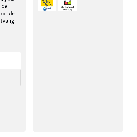
 de
 uit de
ntvang