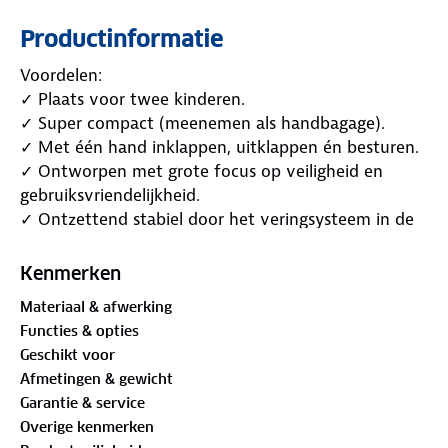
Productinformatie
Voordelen:
✓ Plaats voor twee kinderen.
✓ Super compact (meenemen als handbagage).
✓ Met één hand inklappen, uitklappen én besturen.
✓ Ontworpen met grote focus op veiligheid en
gebruiksvriendelijkheid.
✓ Ontzettend stabiel door het veringsysteem in de
voor -en achterwielen.
✓ Beschikt over een gebruiksvriendelijke en veilige
Kenmerken
voetrem.
Materiaal & afwerking
✓ Extra grote wielen
Functies & opties
Geschikt voor
Design
Afmetingen & gewicht
De DERYAN Rolo X2 XL biedt optimaal comfort,
Garantie & service
gemak en veiligheid. De twee zittingen zijn
Overige kenmerken
makkelijk af te nemen met een doek. De buggy is