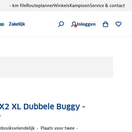
- km file
Routeplanner
Winkels
Kampioen
Service & contact
Inloggen
ap
Zakelijk
 X2 XL Dubbele Buggy -
r
ebruiksvriendelijk
Plaats voor twee