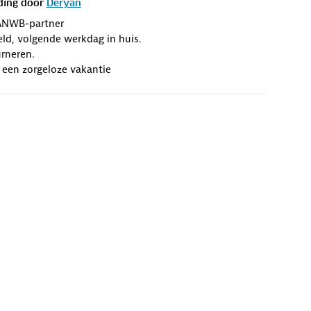
ding door
Deryan
ANWB-partner
eld, volgende werkdag in huis.
rneren.
 een zorgeloze vakantie