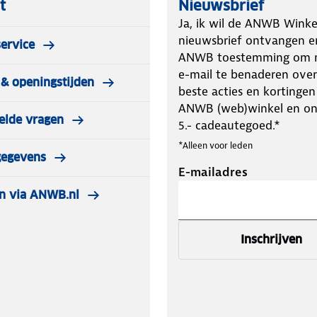
t
Nieuwsbrief
Ja, ik wil de ANWB Winke
nieuwsbrief ontvangen e
ervice
ANWB toestemming om m
e-mail te benaderen over
& openingstijden
beste acties en kortingen
ANWB (web)winkel en o
elde vragen
5.- cadeautegoed.*
*Alleen voor leden
gegevens
E-mailadres
n via ANWB.nl
Inschrijven