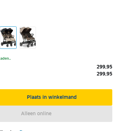
laden..
299,95
299,95
Plaats in winkelmand
Alleen online