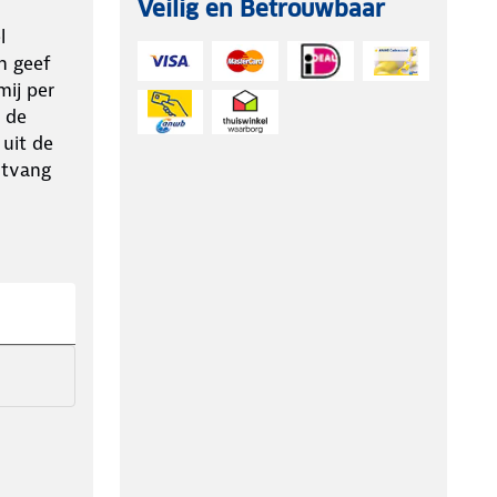
Veilig en Betrouwbaar
l
n geef
ij per
 de
 uit de
ntvang