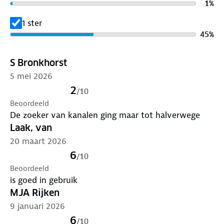
-Multifunctioneel & draagbaar
1
%
-Gewicht slechts 420 gram en compacte afmetingen
1 ster
(18 x 12 x 6 cm).
45
%
-Gemaakt van ABS-kunststof.
-Levering inclusief USB-C kabel en duidelijke
handleiding.
S Bronkhorst
5 mei 2026
Specificaties
2
/
10
Beoordeeld
Merk: NOODRADIO®
De zoeker van kanalen ging maar tot halverwege
Toepassing: noodradio, zaklamp, powerbank
Laak, van
Voeding: Zonnepaneel, handslinger, USB-C
20 maart 2026
Accu: 2000 mAh
6
FM-bereik: 64 – 108 MHz
/
10
Beoordeeld
Gewicht: 0,42 kg
is goed in gebruik
Afmetingen: 18 × 12 × 6 cm
MJA Rijken
Materiaal: ABS-kunststof
9 januari 2026
6
/
10