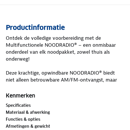
Productinformatie
Ontdek de volledige voorbereiding met de
Multifunctionele NOODRADIO® – een onmisbaar
onderdeel van elk noodpakket, zowel thuis als
onderweg!
Deze krachtige, opwindbare NOODRADIO® biedt
niet alleen betrouwbare AM/FM-ontvangst, maar
ook een ingebouwde LED-zaklamp en een sterke
powerbank. Dankzij de oplaadmogelijkheden via
Kenmerken
zonnepaneel, handslinger en USB-C blijf je altijd
Specificaties
verbonden – zelfs wanneer het licht uitvalt of je ver
Materiaal & afwerking
van het stroomnet bent.
Functies & opties
Afmetingen & gewicht
Kenmerken: