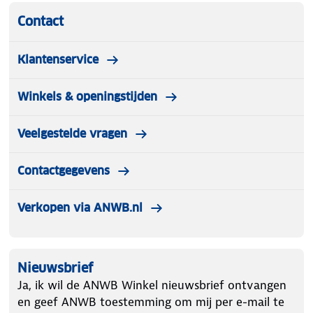
Contact
Met de SAVS SM11 kies je voor betrouwbare,
Klantenservice
onopvallende en langdurige brandveiligheid.
Winkels & openingstijden
Veelgestelde vragen
Contactgegevens
Verkopen via ANWB.nl
Nieuwsbrief
Ja, ik wil de ANWB Winkel nieuwsbrief ontvangen
en geef ANWB toestemming om mij per e-mail te