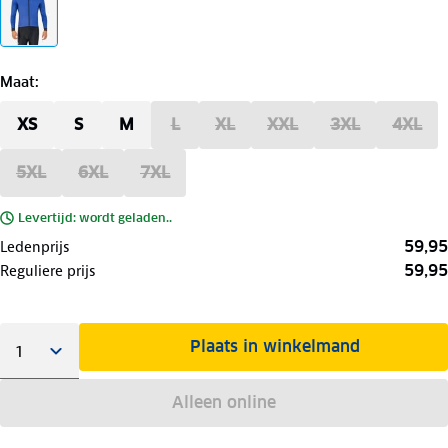
Maat
:
XS
S
M
L
XL
XXL
3XL
4XL
5XL
6XL
7XL
Levertijd: wordt geladen..
59,95
Ledenprijs
59,95
Reguliere prijs
Plaats in winkelmand
Alleen online