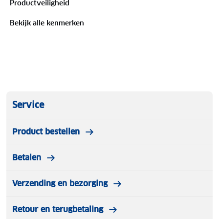
Productveiligheid
De gladde stof heeft een lichte glans die het
wielershirt een stijlvolle uitstraling geeft.
Bekijk alle kenmerken
Model is 185 cm en draagt maat M.
Service
Product bestellen
Betalen
Verzending en bezorging
Retour en terugbetaling