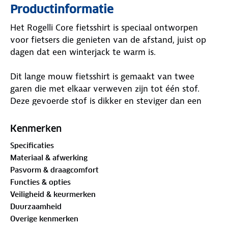
Productinformatie
Het Rogelli Core fietsshirt is speciaal ontworpen
voor fietsers die genieten van de afstand, juist op
dagen dat een winterjack te warm is.
Dit lange mouw fietsshirt is gemaakt van twee
garen die met elkaar verweven zijn tot één stof.
Deze gevoerde stof is dikker en steviger dan een
reguliere stof, zonder in te leveren op ademende
kwaliteiten. Dit fietsshirt biedt daardoor meer
Kenmerken
warmte dan andere lange mouw fietsshirts en is
Specificaties
daarom ideaal voor herfsttemperaturen of een
Materiaal & afwerking
zachte winterdag.
Pasvorm & draagcomfort
De elastische zijpanelen lopen vanuit de taille over
Functies & opties
in de mouwen en dragen bij aan de comfortabele
Veiligheid & keurmerken
pasvorm. De mouwen zijn afgezet met
Duurzaamheid
comfortabele mouwboorden.
Overige kenmerken