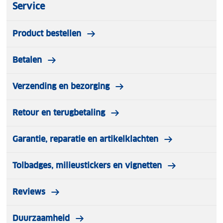
Service
wordt uitgeschakeld en begint de normale opname
weer als de auto wordt gestart.
Product bestellen
Betalen
Verzending en bezorging
Retour en terugbetaling
Garantie, reparatie en artikelklachten
Tolbadges, milieustickers en vignetten
Reviews
Duurzaamheid