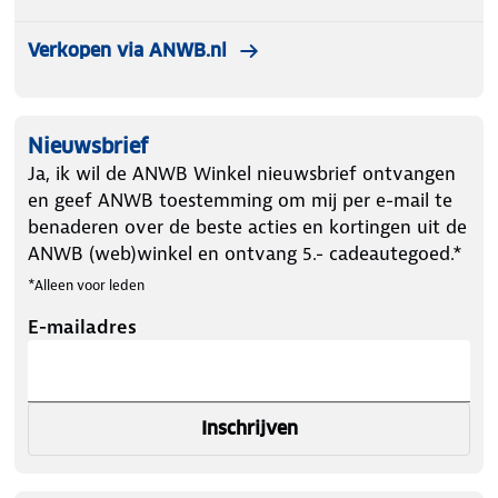
schroeven. Je plafond blijft onbeschadigd en de
installatie is snel geregeld. Liever schroeven? Dat kan
Verkopen via ANWB.nl
natuurlijk ook. De melder voldoet aan de Europese
normen EN14604 (rook) en EN50291 (CO) en draagt
het CE-keurmerk.
Nieuwsbrief
Ja, ik wil de ANWB Winkel nieuwsbrief ontvangen
en geef ANWB toestemming om mij per e-mail te
Pluspunten in het kort:
benaderen over de beste acties en kortingen uit de
ANWB (web)winkel en ontvang 5.- cadeautegoed.*
*Alleen voor leden
10 jaar batterij
– Langdurige bescherming zonder
E-mailadres
vervanging.
Dubbele detectie
– Detecteert zowel rook als
Inschrijven
koolmonoxide.
Wifi en app-functies
– Meldingen, status en