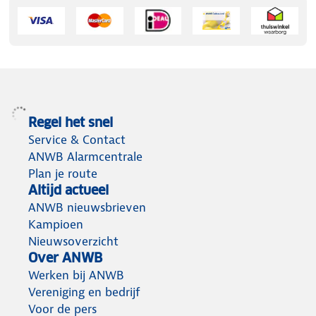
bediening via smartphone.
Makkelijk te bedienen
– Grote test- en
pauzeknop, ook met bezemsteel.
Geen storend LED-lampje
– Comfortabel in
slaapkamers.
Regel het snel
Service & Contact
Montage zonder boren
– Inclusief plakstrip voor
ANWB Alarmcentrale
snelle installatie.
Plan je route
Altijd actueel
ANWB nieuwsbrieven
Kampioen
Nieuwsoverzicht
Over ANWB
Werken bij ANWB
Vereniging en bedrijf
Voor de pers