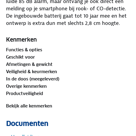
luide 85 dB alarm, maar ontvang je ook direct een
melding op je smartphone bij rook- of CO-detectie.
De ingebouwde batterij gaat tot 10 jaar mee en het
ontwerp is extra dun met slechts 2,8 cm hoogte.
Kenmerken
Functies & opties
Altijd op de hoogte via je smartphone
Geschikt voor
Afmetingen & gewicht
Dankzij de wifi-verbinding koppel je de melder
Veiligheid & keurmerken
eenvoudig aan de Tuya Smart- of Smart Life-app.
In de doos (meegeleverd)
Zodra er rook of CO wordt gedetecteerd, krijg je
Overige kenmerken
direct een melding op je telefoon. Via de app kun je
Productveiligheid
de melder ook op afstand pauzeren, de
batterijstatus uitlezen en controleren of de melder
Bekijk alle kenmerken
nog goed functioneert. Je beheert meerdere melders
overzichtelijk in één app en kunt toegang delen met
Documenten
familieleden of huisgenoten.