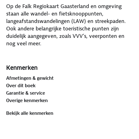
Op de Falk Regiokaart Gaasterland en omgeving
staan alle wandel- en fietsknooppunten,
langeafstandswandelingen (LAW) en streekpaden.
Ook andere belangrijke toeristische punten zijn
duidelijk aangegeven, zoals VVV’s, veerponten en
nog veel meer.
Op de achterzijde vind je informatie over de
mooiste gebieden en plaatsen. Daarnaast staan hier
Kenmerken
deelkaarten van aansluitende gebieden en
Afmetingen & gewicht
detailkaarten. De kaart is prettig leesbaar en
Over dit boek
overzichtelijk dankzij de heldere cartografie op
Garantie & service
schaal 1:25.000. Daarmee is dit de ideale wandel- en
Overige kenmerken
fietskaart voor een kort of lang verblijf in deze
regio.
Bekijk alle kenmerken