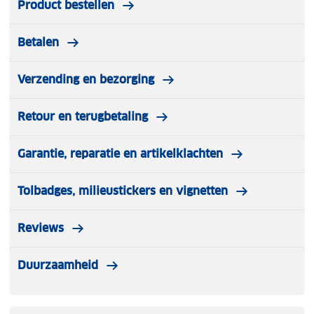
Product bestellen
thuisgebruik én praktisch om mee te nemen op reis.
Betalen
Verzending en bezorging
Retour en terugbetaling
Garantie, reparatie en artikelklachten
Tolbadges, milieustickers en vignetten
Reviews
Duurzaamheid