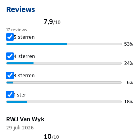
motorkap. Geen dure reparaties aan kabels en
Reviews
slangen. De marterverjager van ProPlus draait zijn
werk en jij rijdt door.
7,9
/
10
17 reviews
5 sterren
53
%
4 sterren
24
%
3 sterren
6
%
1 ster
18
%
RWJ Van Wyk
29 juli 2026
10
/
10