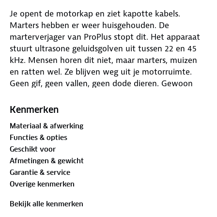
Je opent de motorkap en ziet kapotte kabels.
Marters hebben er weer huisgehouden. De
marterverjager van ProPlus stopt dit. Het apparaat
stuurt ultrasone geluidsgolven uit tussen 22 en 45
kHz. Mensen horen dit niet, maar marters, muizen
en ratten wel. Ze blijven weg uit je motorruimte.
Geen gif, geen vallen, geen dode dieren. Gewoon
een geluid dat ze niet prettig vinden.
Kenmerken
Het apparaat voelt trillingen. Motor start, verjager
Materiaal & afwerking
gaat uit. Motor uit, verjager gaat aan. Zo verbruikt
Functies & opties
het alleen stroom wanneer nodig. Je sluit de kabels
Geschikt voor
aan op je accu en bevestigt het met kabelbinders.
Afmetingen & gewicht
Lampjes tonen of alles goed werkt. Het werkt in
Garantie & service
elke auto, bus, camper of motor met een 12V-accu.
Overige kenmerken
Een zekering beschermt tegen te veel stroom. Houd
het apparaat droog en schoon voor de beste
Bekijk alle kenmerken
werking. Geen verrassingen meer onder de