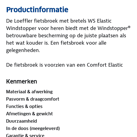
Productinformatie
De Loeffler fietsbroek met bretels WS Elastic
Windstopper voor heren biedt met de Windstopper®
betrouwbare bescherming op de juiste plaatsen als
het wat kouder is. Een fietsbroek voor alle
gelegenheden.
De fietsbroek is voorzien van een Comfort Elastic
zitkussen, een sportief allround zitkussen voor een
aangenaam zitcomfort welke ergonomisch
Kenmerken
voorgevormd is (12 mm sterkte en ultra hoge
Materiaal & afwerking
dichtheid van 80 kg/m3). De zeem is elastisch en
Pasvorm & draagcomfort
flexibel, aangenaam ademend en sneldrogend,
Functies & opties
gemaakt van compact schuim met zeer goede
Afmetingen & gewicht
dempingseigenschappen. Door gebruik te maken
Duurzaamheid
van verschillende schuimzones zorgt dit voor een
In de doos (meegeleverd)
ideale drukverdeling. Hiermee heb je zowel in een
Garantie & service