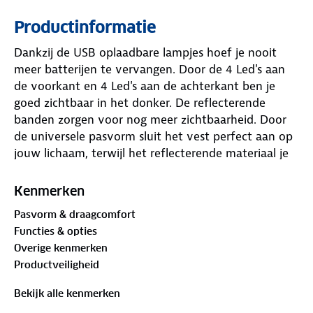
Productinformatie
Dankzij de USB oplaadbare lampjes hoef je nooit
meer batterijen te vervangen. Door de 4 Led's aan
de voorkant en 4 Led's aan de achterkant ben je
goed zichtbaar in het donker. De reflecterende
banden zorgen voor nog meer zichtbaarheid. Door
de universele pasvorm sluit het vest perfect aan op
jouw lichaam, terwijl het reflecterende materiaal je
zichtbaar houdt. Kies voor een zorgeloze, veilige
wandeling, run of fietstocht met dit LED vest van
Kenmerken
Craved.
Pasvorm & draagcomfort
Functies & opties
- Verstelbare, elastische banden met reflecterende
Overige kenmerken
strips
Productveiligheid
- PVC voor- en achterpaneel
- Neopreen voering in de bandjes
Bekijk alle kenmerken
- Frontpaneel met 4 witte LED's