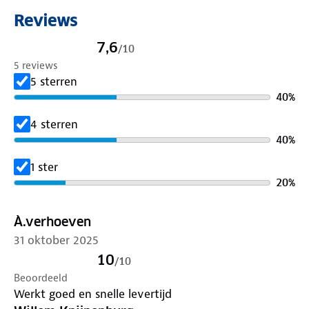
- Achterpaneel met 4 rode LED's
Reviews
- 3 verschillende standen - Snel knipperen, normaal
knipperen of continu branden
7,6
/
10
- Oplaadbare batterij, geleverd inclusief oplaadkabel
5 reviews
5 sterren
40
%
4 sterren
40
%
1 ster
20
%
À.verhoeven
31 oktober 2025
10
/
10
Beoordeeld
Werkt goed en snelle levertijd