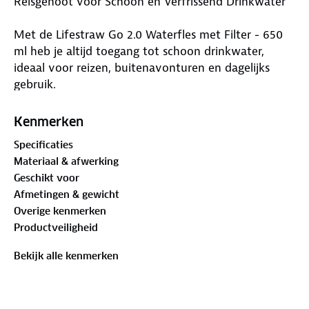
Reisgenoot voor Schoon en Verfrissend Drinkwater
Met de Lifestraw Go 2.0 Waterfles met Filter - 650
ml heb je altijd toegang tot schoon drinkwater,
ideaal voor reizen, buitenavonturen en dagelijks
gebruik.
Krachtige Filtratie
Kenmerken
De geavanceerde membraanmicrofilter beschermt
Specificaties
tegen bacteriën, parasieten, microplastics, zand, vuil
Materiaal & afwerking
en troebelheid. Drink met vertrouwen, zelfs bij
Geschikt voor
luchthavenbadkamers, kranen in Mexico of
Afmetingen & gewicht
benzinestations.
Overige kenmerken
Productveiligheid
Verbeterde Smaak
De koolstoffilter vermindert chloor, geurtjes en
Bekijk alle kenmerken
organische chemische stoffen, voor frisser en
smaakvoller water.