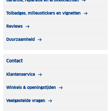
Garantie, reparatie en artikelklachten
water – altijd en overal.
Tolbadges, milieustickers en vignetten
Reviews
Duurzaamheid
Contact
Klantenservice
Winkels & openingstijden
Veelgestelde vragen