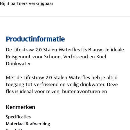
Bij
3
partner
s
verkrijgbaar
Productinformatie
De Lifestraw 2.0 Stalen Waterfles IJs Blauw: Je ideale
Reisgenoot voor Schoon, Verfrissend en Koel
Drinkwater
Met de Lifestraw 2.0 Stalen Waterfles heb je altijd
toegang tot verfrissend en veilig drinkwater. Deze
fles is ideaal voor reizen, buitenavonturen en
dagelijks gebruik, en biedt schoon en smakelijk
water, waar je ook bent.
Kenmerken
Specificaties
-Krachtige Filtratie
Materiaal & afwerking
-De fles is uitgerust met een membraanmicrofilter