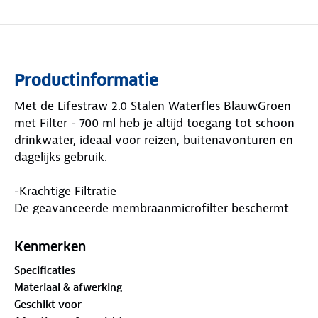
Productinformatie
Met de Lifestraw 2.0 Stalen Waterfles BlauwGroen
met Filter - 700 ml heb je altijd toegang tot schoon
drinkwater, ideaal voor reizen, buitenavonturen en
dagelijks gebruik.
-Krachtige Filtratie
De geavanceerde membraanmicrofilter beschermt
tegen bacteriën, parasieten, microplastics, zand, vuil
en troebelheid. Drink met vertrouwen, zelfs bij
Kenmerken
twijfelachtige waterbronnen.
Specificaties
-Verbeterde Smaak
Materiaal & afwerking
De koolstoffilter vermindert chloor, geurtjes en
Geschikt voor
organische chemische stoffen, voor frisser en