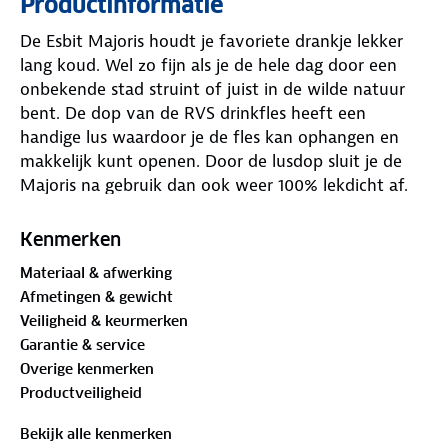
Productinformatie
De Esbit Majoris houdt je favoriete drankje lekker
lang koud. Wel zo fijn als je de hele dag door een
onbekende stad struint of juist in de wilde natuur
bent. De dop van de RVS drinkfles heeft een
handige lus waardoor je de fles kan ophangen en
makkelijk kunt openen. Door de lusdop sluit je de
Majoris na gebruik dan ook weer 100% lekdicht af.
Onderop de Esbit Majoris heb je een antislip-pad
voor extra stabiliteit en tevens bescherming tegen
Kenmerken
krassen op de ondergrond. De Esbit waterfles is
Materiaal & afwerking
gemaakt van roestvrij staal en past in alle standaard
Afmetingen & gewicht
drankenhouders, zoals in de zijvakken van je rugzak
Veiligheid & keurmerken
of in de houder van je fiets. Een kleine waterfles
Garantie & service
met groot gebruiksgemak.
Overige kenmerken
Productveiligheid
Bekijk alle kenmerken