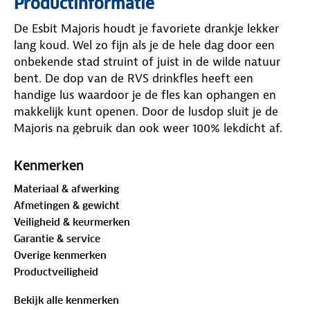
Productinformatie
De Esbit Majoris houdt je favoriete drankje lekker
lang koud. Wel zo fijn als je de hele dag door een
onbekende stad struint of juist in de wilde natuur
bent. De dop van de RVS drinkfles heeft een
handige lus waardoor je de fles kan ophangen en
makkelijk kunt openen. Door de lusdop sluit je de
Majoris na gebruik dan ook weer 100% lekdicht af.
Onderop de Esbit Majoris heb je een antislip-pad
voor extra stabiliteit en tevens bescherming tegen
Kenmerken
krassen op de ondergrond. De Esbit waterfles is
Materiaal & afwerking
gemaakt van roestvrij staal en past in alle standaard
Afmetingen & gewicht
drankenhouders, zoals in de zijvakken van je rugzak
Veiligheid & keurmerken
of in de houder van je fiets. Een kleine waterfles
Garantie & service
met groot gebruiksgemak.
Overige kenmerken
Productveiligheid
Bekijk alle kenmerken