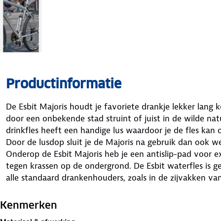
Productinformatie
De Esbit Majoris houdt je favoriete drankje lekker lang ko
door een onbekende stad struint of juist in de wilde n
drinkfles heeft een handige lus waardoor je de fles ka
Door de lusdop sluit je de Majoris na gebruik dan ook we
Onderop de Esbit Majoris heb je een antislip-pad voor ex
tegen krassen op de ondergrond. De Esbit waterfles is ge
alle standaard drankenhouders, zoals in de zijvakken van
fiets. Een kleine waterfles met groot gebruiksgemak.
Kenmerken