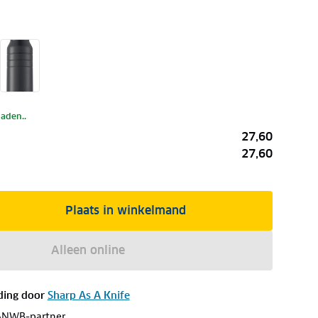
laden..
27,60
27,60
Plaats in winkelmand
Alleen online
ding door
Sharp As A Knife
ANWB-partner