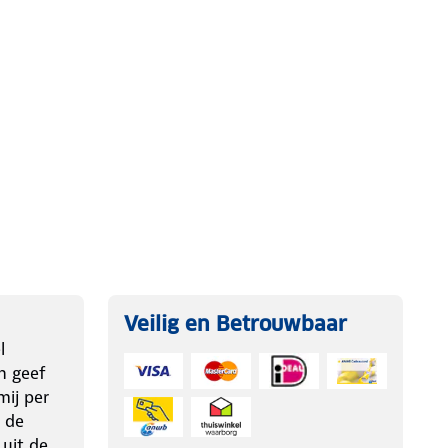
Veilig en Betrouwbaar
l
n geef
ij per
 de
 uit de