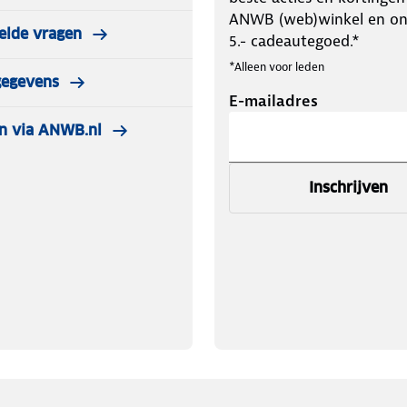
ANWB (web)winkel en o
elde vragen
5.- cadeautegoed.*
*Alleen voor leden
gegevens
E-mailadres
n via ANWB.nl
Inschrijven