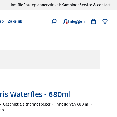
- km file
Routeplanner
Winkels
Kampioen
Service & contact
Inloggen
ap
Zakelijk
ris Waterfles - 680ml
Geschikt als thermosbeker
Inhoud van 680 ml
rop