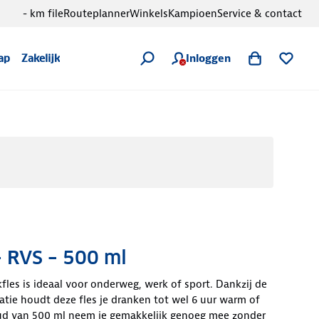
- km file
Routeplanner
Winkels
Kampioen
Service & contact
Inloggen
ap
Zakelijk
– RVS – 500 ml
fles is ideaal voor onderweg, werk of sport. Dankzij de
tie houdt deze fles je dranken tot wel 6 uur warm of
ud van 500 ml neem je gemakkelijk genoeg mee zonder