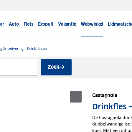
er
Auto
Fiets
Eropuit
Vakantie
Webwinkel
Lidmaatsch
g & -zuivering
Drinkflessen
Zoek
Castagnola
Drinkfles 
De Castagnola drink
dubbelwandige isola
koel. Met een inho