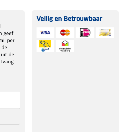
Veilig en Betrouwbaar
l
n geef
ij per
 de
 uit de
ntvang