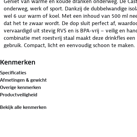
Geniet van warme én koude dranken onderweg. De Castag
onderweg, werk of sport. Dankzij de dubbelwandige isola
wel 6 uur warm of koel. Met een inhoud van 500 ml ne
dat het te zwaar wordt. De dop sluit perfect af, waardoor
vervaardigd uit stevig RVS en is BPA-vrij – veilig en hand
combinatie met roestvrij staal maakt deze drinkfles een s
gebruik. Compact, licht en eenvoudig schoon te maken.
Kenmerken
Specificaties
Afmetingen & gewicht
Overige kenmerken
Productveiligheid
Bekijk alle kenmerken