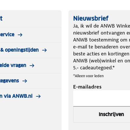
t
Nieuwsbrief
Ja, ik wil de ANWB Winke
nieuwsbrief ontvangen e
ervice
ANWB toestemming om m
e-mail te benaderen over
& openingstijden
beste acties en kortingen
ANWB (web)winkel en o
elde vragen
5.- cadeautegoed.*
*Alleen voor leden
gegevens
E-mailadres
n via ANWB.nl
Inschrijven