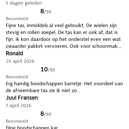
5 dagen geleden
Ritsvak aan de achterzijde
8
/
10
Beoordeeld
Twee wielen
Fijne tas, inmiddels al veel gebruikt. De wielen zijn
stevig en rollen soepel. De tas kan er ook af, dat is
Stalen frame van 102 cm hoog
fijn: ik kon daardoor op het onderstel even een wat
zwaarder pakket vervoeren. Ook voor schoonmaken
Handvat met softgrip
lijkt het mij handig.
Ronald
29 april 2026
Opvouwbaar ontwerp
10
/
10
Maximaal draagvermogen 20 kg
Beoordeeld
Erg handig boodschappen karretje .Het voordeel van
de afneembare tas zie ik niet zo .
Juul Fransen
7 april 2026
8
/
10
Beoordeeld
fijne boodschappen kar