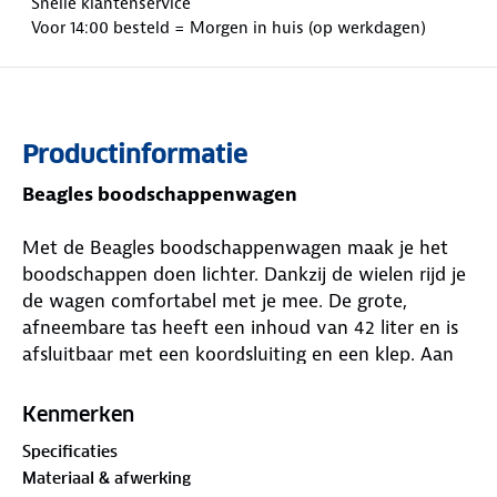
Snelle klantenservice
Voor 14:00 besteld = Morgen in huis (op werkdagen)
Productinformatie
Beagles boodschappenwagen
Met de Beagles boodschappenwagen maak je het
boodschappen doen lichter. Dankzij de wielen rijd je
de wagen comfortabel met je mee. De grote,
afneembare tas heeft een inhoud van 42 liter en is
afsluitbaar met een koordsluiting en een klep. Aan
de achterzijde van de tas zit een ritsvak waarin je
bijvoorbeeld je sleutels of portemonnee kunt
Kenmerken
bewaren. Het opvouwbare frame heeft een hoogte
Specificaties
van 102 cm en is voorzien van een handvat met
Materiaal & afwerking
softgrip. Aan de onderkant zit een uitklapbare stang