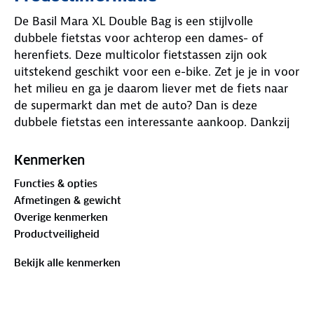
De Basil Mara XL Double Bag is een stijlvolle
dubbele fietstas voor achterop een dames- of
herenfiets. Deze multicolor fietstassen zijn ook
uitstekend geschikt voor een e-bike. Zet je je in voor
het milieu en ga je daarom liever met de fiets naar
de supermarkt dan met de auto? Dan is deze
dubbele fietstas een interessante aankoop. Dankzij
de extra grote inhoud van 35 liter is hij ideaal om al
je boodschappen in op te bergen. De dubbele
Kenmerken
fietstas is ook een uitkomst als je in het weekend
Functies & opties
graag lange fietstochten maakt en een hele dag
Afmetingen & gewicht
onderweg bent. Zowel je regenpak, bandenplakset
Overige kenmerken
als lunchpakket zijn dan veilig op te bergen. De Basil
Productveiligheid
Mara XL is gemaakt van waterafstotend polyester,
waardoor de inhoud van je tassen niet snel nat
Bekijk alle kenmerken
wordt. Wel zo handig. Je sluit de tas af met behulp
van kliksluitingen en je bevestigt de fietstassen met
riempjes aan de bagagedrager van je fiets. Aan de