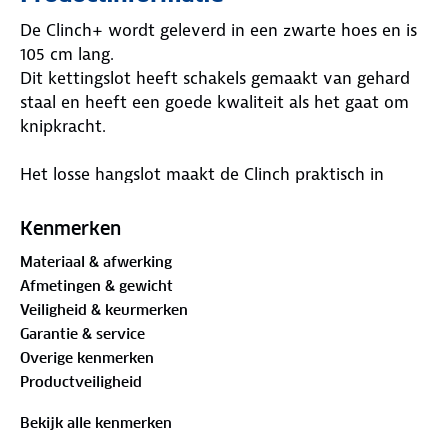
De Clinch+ wordt geleverd in een zwarte hoes en is
105 cm lang.
Dit kettingslot heeft schakels gemaakt van gehard
staal en heeft een goede kwaliteit als het gaat om
knipkracht.
Het losse hangslot maakt de Clinch praktisch in
gebruik. De sterke polyester hoes en het rubber
rondom het hangslot zorgen voor bescherming van
Kenmerken
de fiets tegen eventuele beschadigingen.
Materiaal & afwerking
Afmetingen & gewicht
Veiligheid & keurmerken
Garantie & service
Overige kenmerken
Productveiligheid
Bekijk alle kenmerken