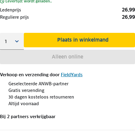
Levertijd: wordt geladen..
26,99
Ledenprijs
26,99
Reguliere prijs
Plaats in winkelmand
Alleen online
Verkoop en verzending door
FieldYards
Geselecteerde ANWB-partner
Gratis verzending
30 dagen kosteloos retourneren
Altijd voorraad
Bij
2
partner
s
verkrijgbaar