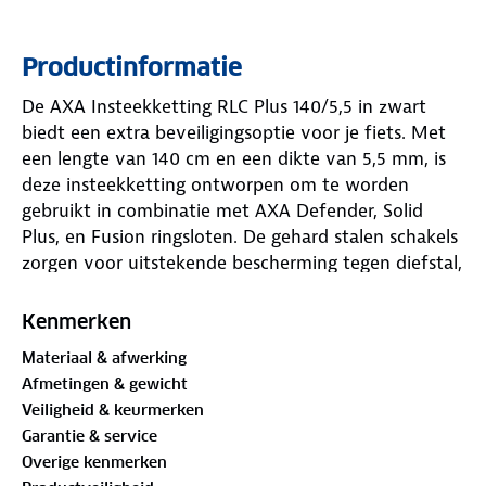
Productinformatie
De AXA Insteekketting RLC Plus 140/5,5 in zwart
biedt een extra beveiligingsoptie voor je fiets. Met
een lengte van 140 cm en een dikte van 5,5 mm, is
deze insteekketting ontworpen om te worden
gebruikt in combinatie met AXA Defender, Solid
Plus, en Fusion ringsloten. De gehard stalen schakels
zorgen voor uitstekende bescherming tegen diefstal,
terwijl de ketting gemakkelijk door vaste objecten
zoals hekken of palen kan worden bevestigd. De
Kenmerken
AXA RLC Plus is een betrouwbare toevoeging voor
Materiaal & afwerking
fietsers die hun tweewieler nog beter willen
Afmetingen & gewicht
beveiligen.
Veiligheid & keurmerken
Garantie & service
Overige kenmerken