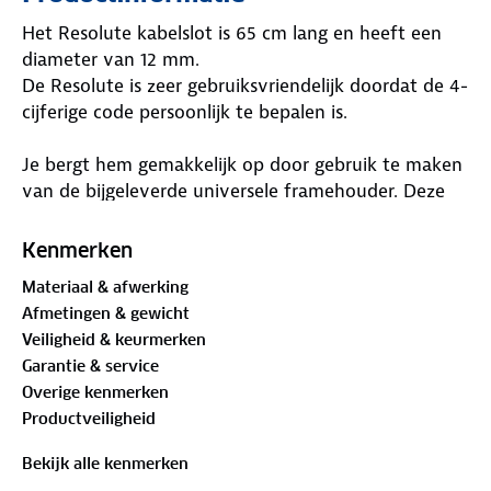
Het Resolute kabelslot is 65 cm lang en heeft een
diameter van 12 mm.
De Resolute is zeer gebruiksvriendelijk doordat de 4-
cijferige code persoonlijk te bepalen is.
Je bergt hem gemakkelijk op door gebruik te maken
van de bijgeleverde universele framehouder. Deze
houder is voor alle typen Resolute kabels gelijk,
waardoor deze ook onderling uitwisselbaar is.
Kenmerken
Materiaal & afwerking
AXA Resolute sloten onderscheiden zich door de
Afmetingen & gewicht
chique roestvaststalen details en de luxe matte
Veiligheid & keurmerken
coating van de kabel.
Garantie & service
Overige kenmerken
Productveiligheid
Bekijk alle kenmerken