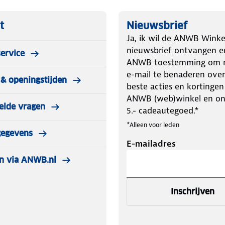
t
Nieuwsbrief
Ja, ik wil de ANWB Winke
nieuwsbrief ontvangen e
ervice
ANWB toestemming om m
e-mail te benaderen over
& openingstijden
beste acties en kortingen
ANWB (web)winkel en o
elde vragen
5.- cadeautegoed.*
*Alleen voor leden
gegevens
E-mailadres
n via ANWB.nl
Inschrijven