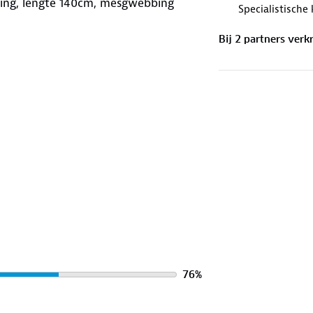
ting, lengte 140cm, mesgwebbing
Specialistische
Bij
2
partner
s
verkr
76
%