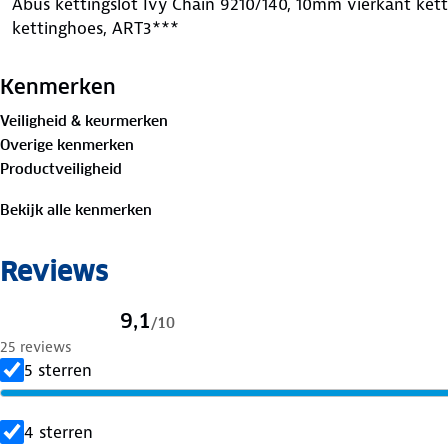
Abus kettingslot Ivy Chain 9210/140, 10mm vierkant ket
kettinghoes, ART3***
Kenmerken
Veiligheid & keurmerken
Overige kenmerken
Productveiligheid
Bekijk alle kenmerken
Reviews
9,1
/
10
25 reviews
5 sterren
4 sterren