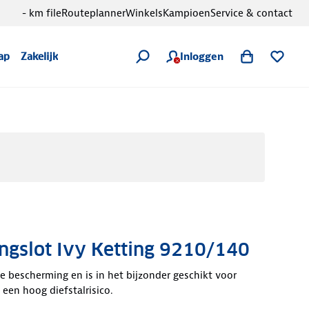
- km file
Routeplanner
Winkels
Kampioen
Service & contact
Inloggen
ap
Zakelijk
ngslot Ivy Ketting 9210/140
e bescherming en is in het bijzonder geschikt voor
 een hoog diefstalrisico.