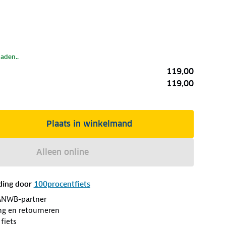
laden..
119,00
119,00
Plaats in winkelmand
Alleen online
ding door
100procentfiets
ANWB-partner
ng en retourneren
fiets