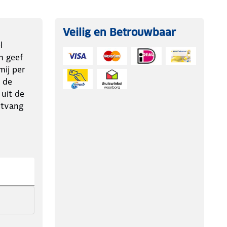
Veilig en Betrouwbaar
l
n geef
ij per
 de
 uit de
ntvang