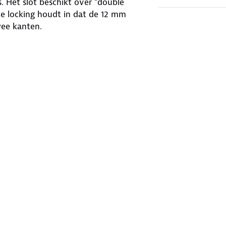
s. Het slot beschikt over “double
e locking houdt in dat de 12 mm
wee kanten.