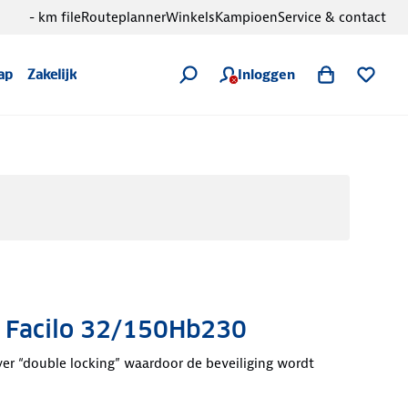
- km file
Routeplanner
Winkels
Kampioen
Service & contact
Inloggen
ap
Zakelijk
t Facilo 32/150Hb230
ver “double locking” waardoor de beveiliging wordt