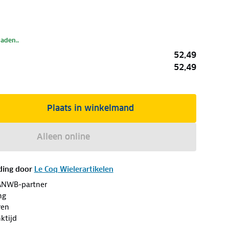
laden..
52,49
52,49
Plaats in winkelmand
Alleen online
ding door
Le Coq Wielerartikelen
ANWB-partner
ng
ren
ktijd