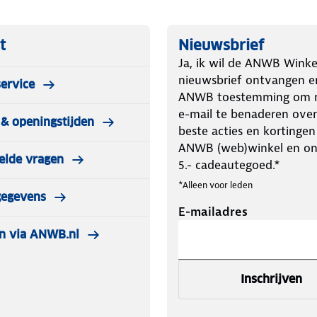
t
Nieuwsbrief
Ja, ik wil de ANWB Winke
nieuwsbrief ontvangen e
ervice
ANWB toestemming om m
e-mail te benaderen over
& openingstijden
beste acties en kortingen
ANWB (web)winkel en o
elde vragen
5.- cadeautegoed.*
*Alleen voor leden
gegevens
E-mailadres
n via ANWB.nl
Inschrijven