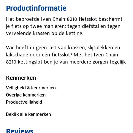
Productinformatie
Het beproefde Iven Chain 8210 fietsslot beschermt
je fiets op twee manieren: tegen diefstal en tegen
vervelende krassen op de ketting.
Wie heeft er geen last van krassen, slijtplekken en
lakschade door een fietsslot? Met het Iven Chain
8210 kettingslot ben je van meerdere zorgen tegelijk
af. De duurzame, zeer flexibele kunstvezelbehuizing
en het zachte materiaal van het slot zelf
Kenmerken
voorkomen krassen en schade aan het lakwerk van
Veiligheid & keurmerken
het frame, terwijl de vierkante ketting van 8 mm
Overige kenmerken
van speciaal gehard staal het dieven moeilijk maakt
Productveiligheid
om de ketting te stelen. Natuurlijk is de Iven-ketting
ook beschermd tegen het beruchte ijsspatten.
Bekijk alle kenmerken
- ABUS veiligheidsniveau: 10
Reviews
- Lengte: 140/110/85 cm