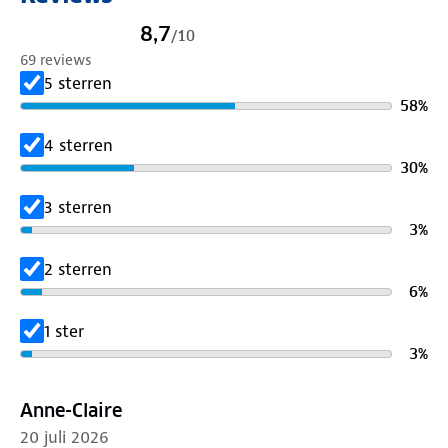
- Dikte: 8 mm
8,7
/
10
- Gewicht: 14 cm = 3185 g
69 reviews
5 sterren
58
%
4 sterren
30
%
3 sterren
3
%
2 sterren
6
%
1 ster
3
%
Anne-Claire
20 juli 2026