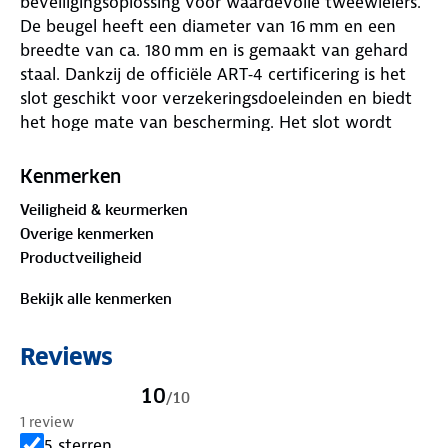
beveiligingsoplossing voor waardevolle tweewielers.
De beugel heeft een diameter van 16 mm en een
breedte van ca. 180 mm en is gemaakt van gehard
staal. Dankzij de officiële ART‑4 certificering is het
slot geschikt voor verzekeringsdoeleinden en biedt
het hoge mate van bescherming. Het slot wordt
geleverd met twee sleutels en bevat een afdekbaar
sleutelgat dat vuil en vocht buiten houdt. Het
Kenmerken
beugelslot wordt geleverd met een handige
Veiligheid & keurmerken
framehouder waarmee je het slot eenvoudig op het
Overige kenmerken
frame van je fiets, scooter of motor kunt klikken en
Productveiligheid
tijdens het rijden meeneemt. De lengte van het slot
is ca. 320 mm, waardoor bevestiging aan
Bekijk alle kenmerken
verschillende objecten eenvoudiger is. Met een
gewicht van ongeveer 1,9 kg blijft het slot solide
Reviews
zonder onnodig zwaar te zijn. Ideaal voor dagelijks
gebruik, dankzij de combinatie van stevige
10
/
10
materiaalkeuze, verzekeringserkenning en
1 review
gebruiksgemak.
5 sterren