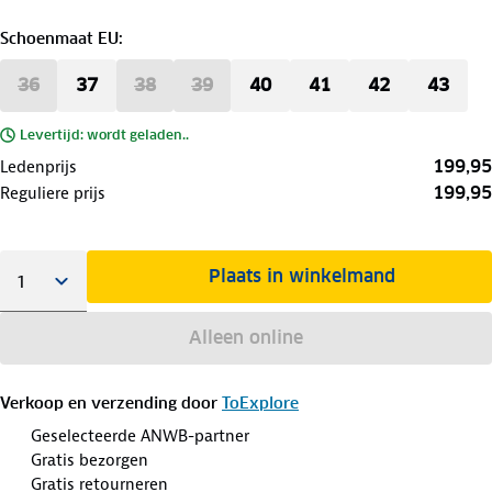
Schoenmaat EU
:
36
37
38
39
40
41
42
43
Levertijd: wordt geladen..
199,95
Ledenprijs
199,95
Reguliere prijs
Plaats in winkelmand
Alleen online
Verkoop en verzending door
ToExplore
Geselecteerde ANWB-partner
Gratis bezorgen
Gratis retourneren