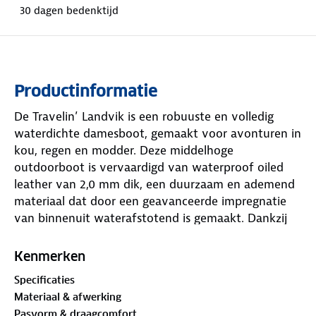
30 dagen bedenktijd
Productinformatie
De Travelin’ Landvik is een robuuste en volledig
waterdichte damesboot, gemaakt voor avonturen in
kou, regen en modder. Deze middelhoge
outdoorboot is vervaardigd van waterproof oiled
leather van 2,0 mm dik, een duurzaam en ademend
materiaal dat door een geavanceerde impregnatie
van binnenuit waterafstotend is gemaakt. Dankzij
het geïntegreerde ademende membraan en de
getapete naden biedt de Landvik dubbele
Kenmerken
bescherming tegen natte omstandigheden, terwijl je
Specificaties
voeten warm en droog blijven, zelfs tijdens
Materiaal & afwerking
langdurig buitengebruik.
Pasvorm & draagcomfort