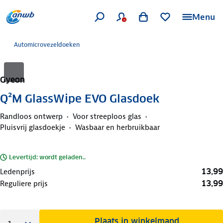
Menu
Automicrovezeldoeken
Gyeon
Q²M GlassWipe EVO Glasdoek
Randloos ontwerp
Voor streeploos glas
Pluisvrij glasdoekje
Wasbaar en herbruikbaar
Levertijd: wordt geladen..
13,99
Ledenprijs
13,99
Reguliere prijs
Plaats in winkelmand