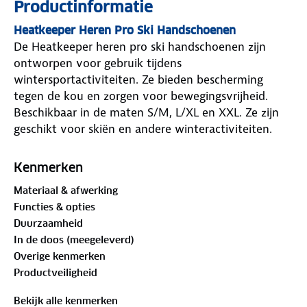
Productinformatie
Heatkeeper Heren Pro Ski Handschoenen
De Heatkeeper heren pro ski handschoenen zijn
ontworpen voor gebruik tijdens
wintersportactiviteiten. Ze bieden bescherming
tegen de kou en zorgen voor bewegingsvrijheid.
Beschikbaar in de maten S/M, L/XL en XXL. Ze zijn
geschikt voor skiën en andere winteractiviteiten.
Heatkeeper Heren Pro Ski Handschoenen
Merk
: Heatkeeper
Kenmerken
Inhoud
: 1 paar Pro Ski Handschoenen
Materiaal & afwerking
Maten
: S/M, L/XL & XXL
Functies & opties
Geslacht
: Heren
Duurzaamheid
In de doos (meegeleverd)
Overige kenmerken
Productveiligheid
Bekijk alle kenmerken